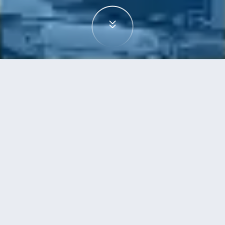
首頁
機票
西安到高鬆的機票
搜尋由西安飛往高鬆的廉價航班，單程票價低至
HKD2,543
單程
來回
XIY
TAK
HKD2,543
8h50min
15:50
20:00
轉機
搜尋
西安 - 高鬆 | 10月08日 | 國泰航空