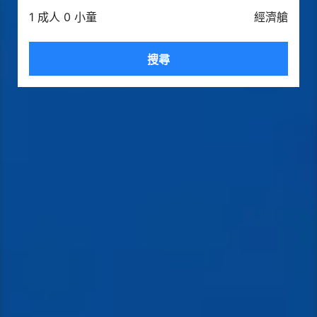
1 成人 0 小童
經濟艙
搜尋