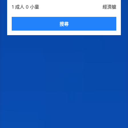
1 成人 0 小童
經濟艙
搜尋