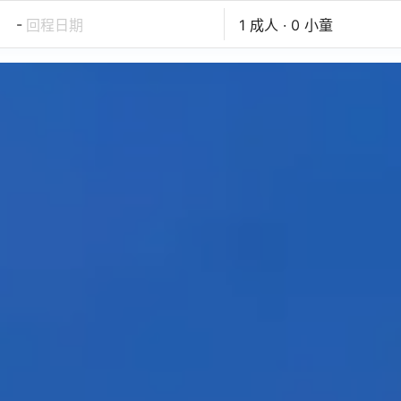
-
回程日期
1 成人 · 0 小童