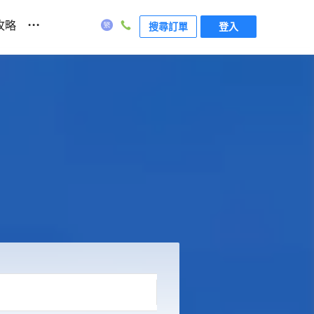
...
攻略
搜尋訂單
登入