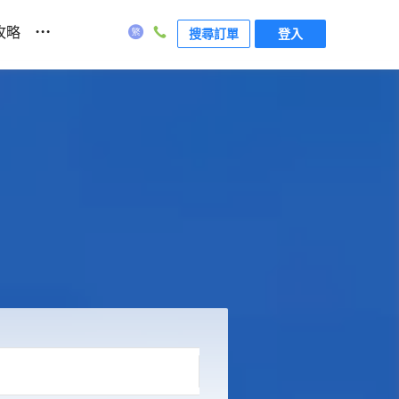
...
攻略
搜尋訂單
登入