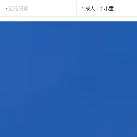
-
回程日期
1 成人 · 0 小童