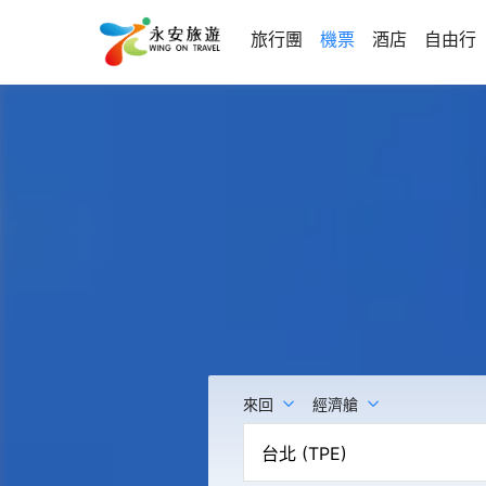
旅行團
機票
酒店
自由行
來回
經濟艙