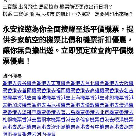
三寶壟 出發飛往 馬尼拉市 機票能否更改出行日期？
搭乘 三寶壟 飛 馬尼拉市 的航班，登機證一定要列印出來嗎？
永安旅遊為你全面搜羅至抵平價機票，提
供多家航空的機票比價和機票折扣優惠，
讓你無負擔出遊。立即預定並查詢平價機
票優惠！
熱門機票
香港去曼谷機票
香港去東京機票
香港去台北機票
香港去大阪機
票
香港去首爾機票
香港去福岡機票
香港去高雄機票
香港去名古
屋機票
香港去吉隆坡機票
香港去上海機票
香港去沖繩機票
香港
去新加坡機票
香港去馬尼拉機票
香港去倫敦機票
香港去清邁機
票
香港去溫哥華機票
香港去普吉島機票
香港去北京機票
香港去
札幌機票
香港去墨爾本機票
香港去多倫多機票
香港去峴港機票
香港去悉尼機票
香港去濟州島機票
香港去台中機票
香港去胡志
明市機票
香港去河內機票