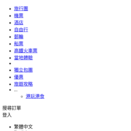
旅行團
機票
酒店
自由行
郵輪
船票
高鐵火車票
當地體驗
獨立包團
優惠
旅遊攻略
...
港玩港食
搜尋訂單
登入
繁體中文