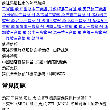
前往馬尼拉市的熱門航線
三寶壟 飛 布里斯本
三寶壟 飛 蘇梅島
三寶壟 飛 奧克蘭
三寶壟
飛 卡加利
三寶壟 飛 名古屋
三寶壟 飛 布吉
三寶壟 飛 洛杉磯
三
寶壟 飛 台北
三寶壟 飛 濟州
三寶壟 飛 北京
三寶壟 飛 多倫多
三
寶壟 飛 墨爾本
三寶壟 飛 法蘭克福
三寶壟 飛 福岡
三寶壟 飛 新
加坡
三寶壟 飛 台中
三寶壟 飛 溫哥華
三寶壟 飛 高雄
三寶壟 飛
吉隆坡
三寶壟 飛 慕尼黑
值得信賴
專注營運旅遊服務逾半世紀，口碑載道
價格特惠
中國酒店低價保證, 網羅17間廉航機票
預訂更快
提供全天候預訂機票服務，即時確認
常見問題
預訂 三寶壟 前往 馬尼拉市 機票需要提供什麼證件？
三寶壟（SRG）飛往 馬尼拉市（MNL）航班可線上預先值機
嗎？