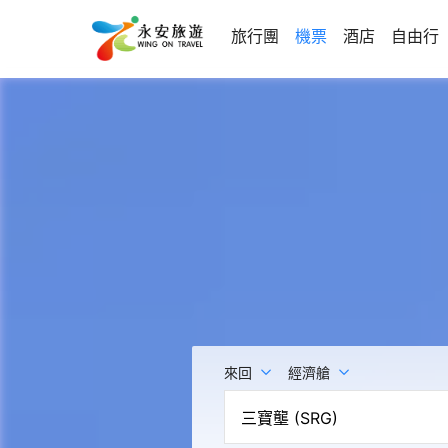
旅行團
機票
酒店
自由行
來回
經濟艙