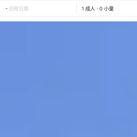
-
回程日期
1 成人 · 0 小童