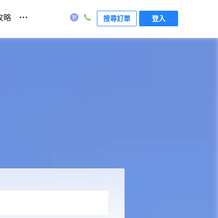
...
攻略
搜尋訂單
登入