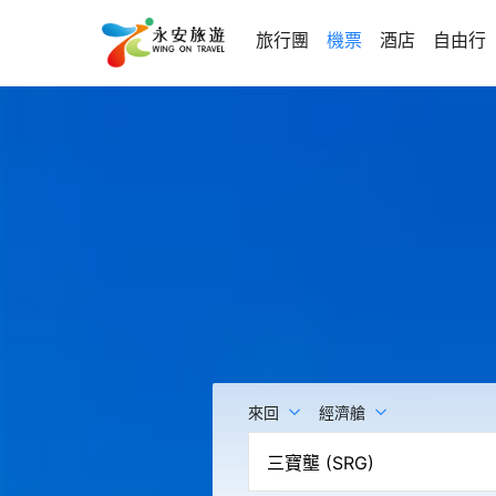
旅行團
機票
酒店
自由行
來回
經濟艙