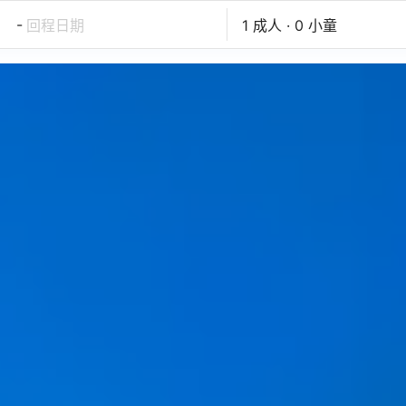
-
回程日期
1 成人 · 0 小童