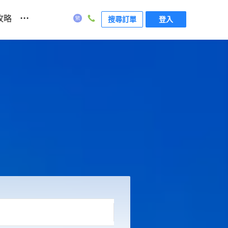
...
攻略
搜尋訂單
登入