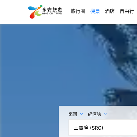
旅行團
機票
酒店
自由行
來回
經濟艙