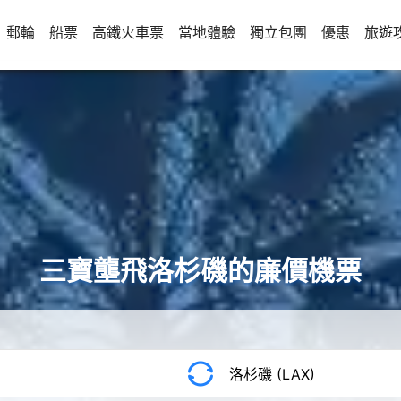
郵輪
船票
高鐵火車票
當地體驗
獨立包團
優惠
旅遊
三寶壟飛洛杉磯的廉價機票