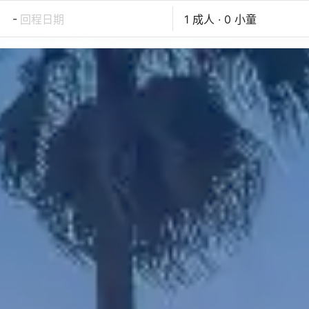
-
回程日期
1 成人 · 0 小童