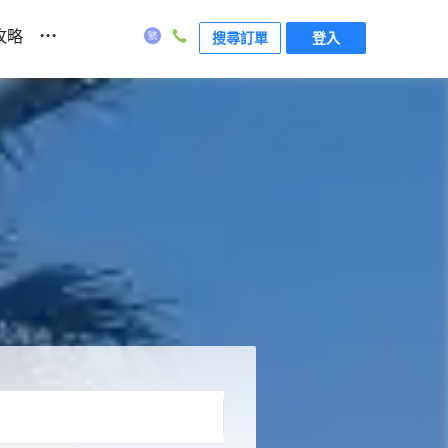
...
攻略
搜尋訂單
登入