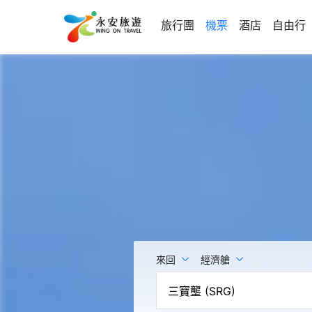
旅行團
機票
酒店
自由行
來回
經濟艙