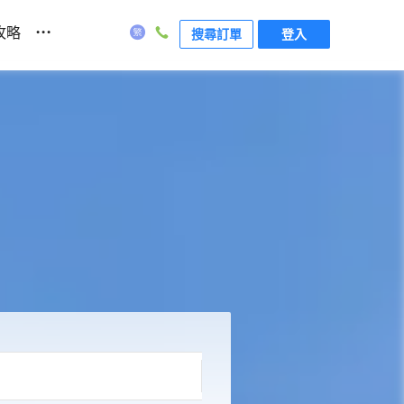
...
攻略
搜尋訂單
登入