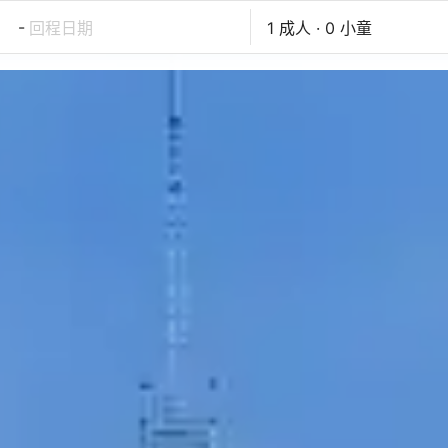
-
回程日期
1 成人 · 0 小童