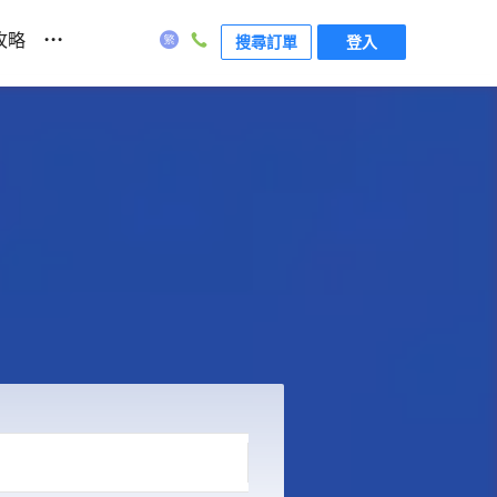
...
攻略
搜尋訂單
登入