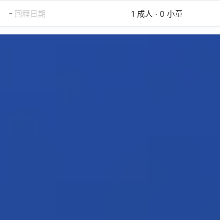
-
回程日期
1 成人 · 0 小童