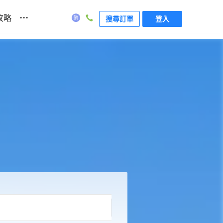
...
攻略
搜尋訂單
登入