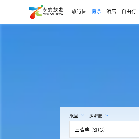
旅行團
機票
酒店
自由行
來回
經濟艙