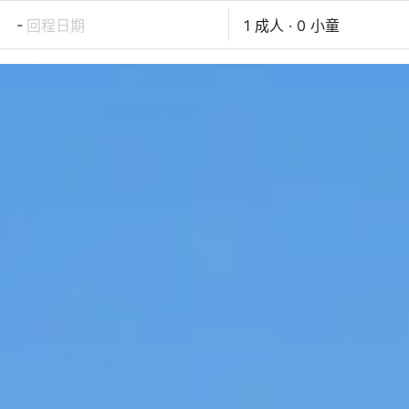
-
回程日期
1 成人 · 0 小童