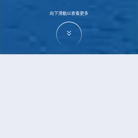
向下滑動以查看更多
首頁
機票
三寶壟到墨爾本的機票
搜尋由三寶壟飛往墨爾本的廉價航班
單程
來回
SRG
MEL
3h5min
13:00
14:00
直飛
檢查價格