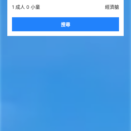
1 成人 0 小童
經濟艙
搜尋