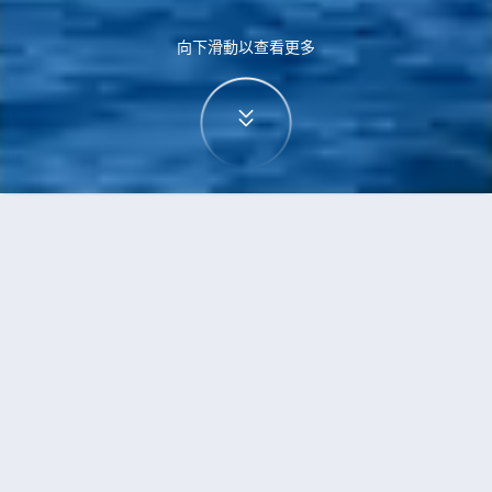
向下滑動以查看更多
首頁
機票
三寶壟到多倫多的機票
搜尋由三寶壟飛往多倫多的廉價航班
單程
來回
SRG
YTO
3h5min
13:00
14:00
直飛
檢查價格