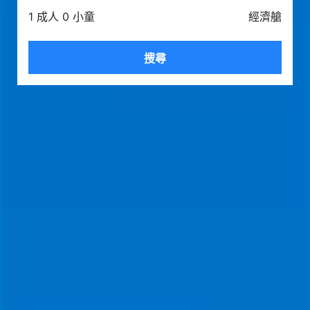
1 成人 0 小童
經濟艙
搜尋