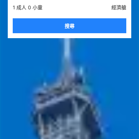
1 成人 0 小童
經濟艙
搜尋