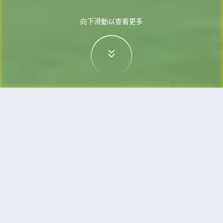
向下滑動以查看更多
首頁
機票
三寶壟到巴黎的機票
搜尋由三寶壟飛往巴黎的廉價航班
單程
來回
SRG
PAR
3h5min
13:00
14:00
直飛
檢查價格