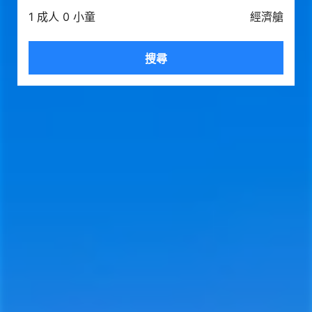
1 成人 0 小童
經濟艙
搜尋