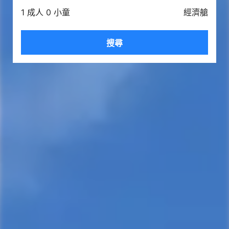
1 成人 0 小童
經濟艙
搜尋