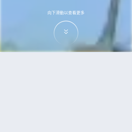
向下滑動以查看更多
首頁
機票
三寶壟到蘇梅島的機票
搜尋由三寶壟飛往蘇梅島的廉價航班
單程
來回
SRG
USM
3h5min
13:00
14:00
直飛
檢查價格