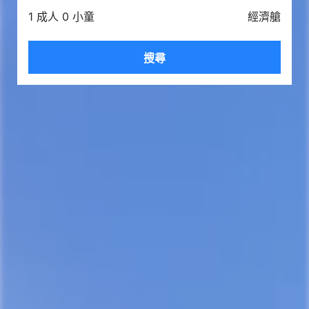
1 成人 0 小童
經濟艙
搜尋