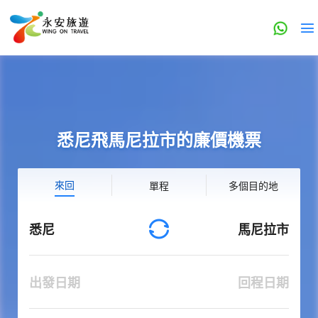
悉尼飛馬尼拉市的廉價機票
來回
單程
多個目的地
悉尼
馬尼拉市
出發日期
回程日期