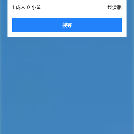
1 成人 0 小童
經濟艙
搜尋