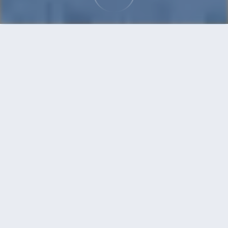
首頁
機票
悉尼到卡加利的機票
搜尋由悉尼飛往卡加利的廉價航班，單程票價低至
HKD5,085
單程
來回
SYD
YYC
HKD5,085
23h35min
12:35
00:45
轉機
搜尋
悉尼 - 卡加利 | 10月27日 | 香港航空
SYD
YYC