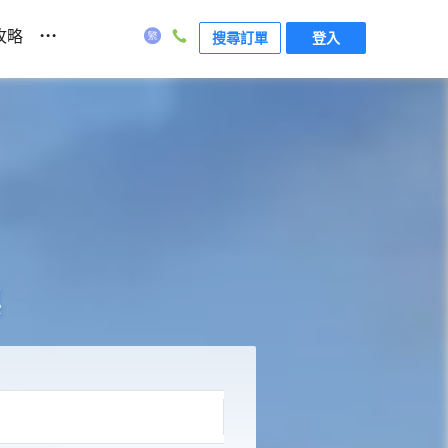
...
攻略
搜尋訂單
登入
票