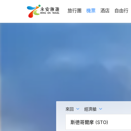
旅行團
機票
酒店
自由行
來回
經濟艙