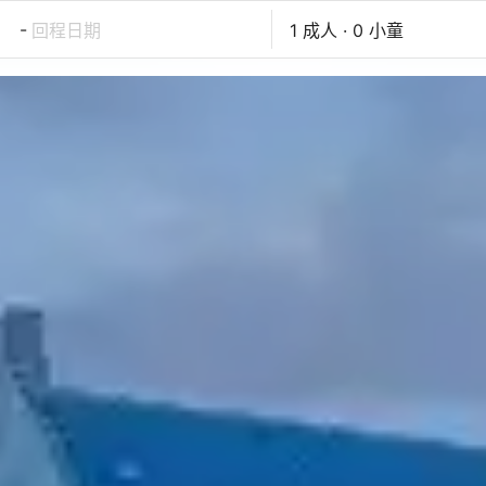
-
回程日期
1 成人 · 0 小童