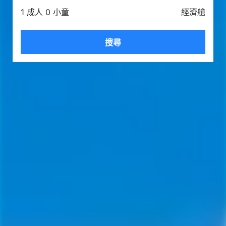
1 成人 0 小童
經濟艙
搜尋