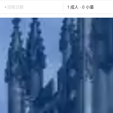
-
回程日期
1 成人 · 0 小童