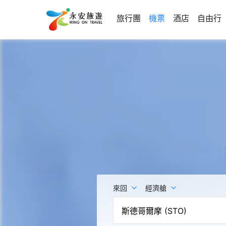
旅行團
機票
酒店
自由行
來回
經濟艙