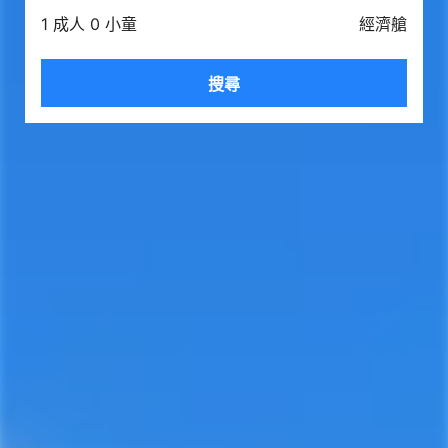
1 成人 0 小童
經濟艙
搜尋