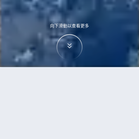
向下滑動以查看更多
首頁
機票
斯德哥爾摩到濟州島的機票
搜尋由斯德哥爾摩飛往濟州島的廉價航班，單程票
價低至HKD3,318
單程
來回