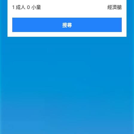
1 成人 0 小童
經濟艙
搜尋