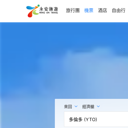
旅行團
機票
酒店
自由行
來回
經濟艙