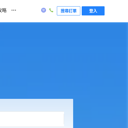
...
攻略
搜尋訂單
登入