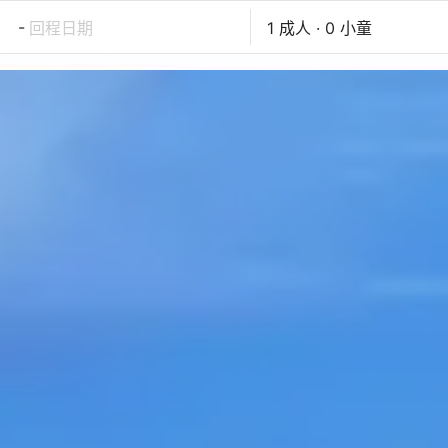
-
回程日期
1 成人 · 0 小童