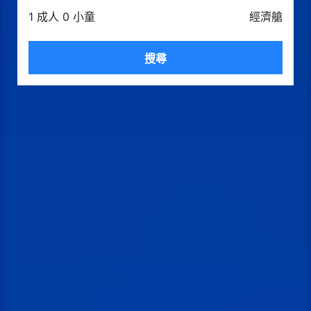
1 成人 0 小童
經濟艙
搜尋