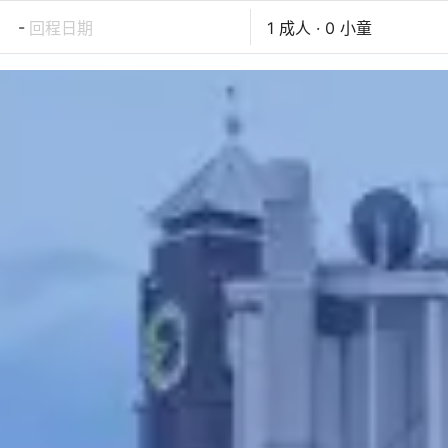
-
回程日期
1 成人 · 0 小童