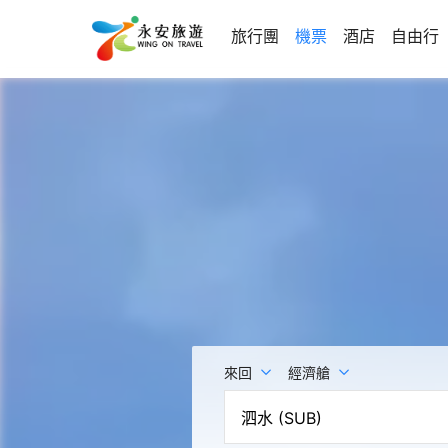
旅行團
機票
酒店
自由行
來回
經濟艙