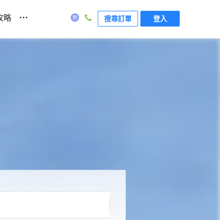
...
攻略
搜尋訂單
登入