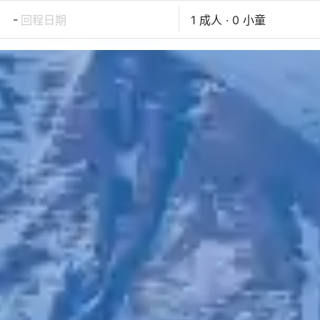
-
回程日期
1 成人 · 0 小童