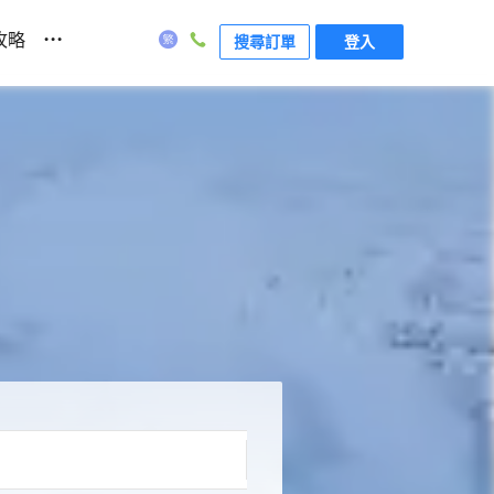
...
攻略
搜尋訂單
登入