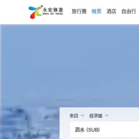
旅行團
機票
酒店
自由行
來回
經濟艙