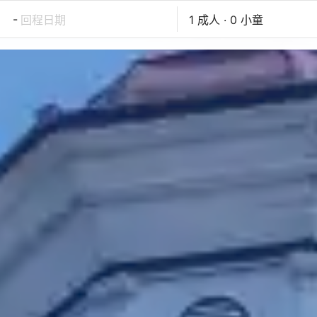
-
回程日期
1 成人 · 0 小童