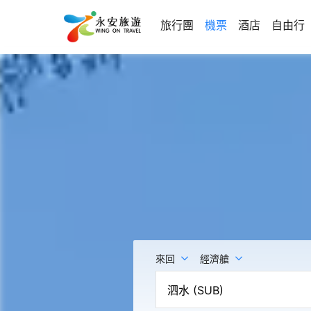
旅行團
機票
酒店
自由行
來回
經濟艙