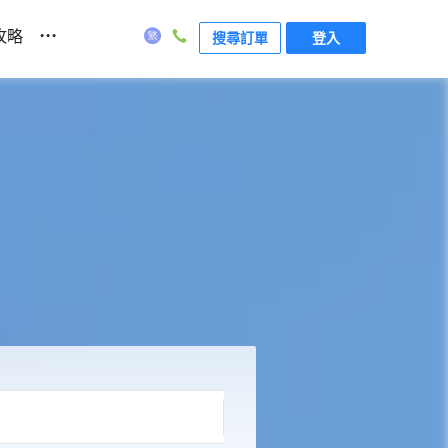
...
攻略
搜尋訂單
登入