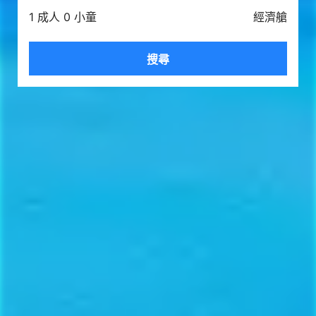
1 成人 0 小童
經濟艙
搜尋