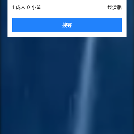
1 成人 0 小童
經濟艙
搜尋