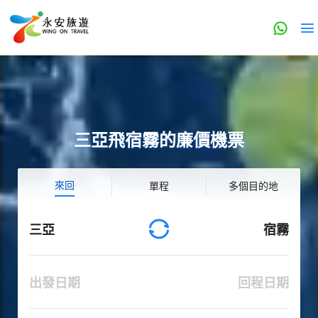
三亞飛宿霧的廉價機票
來回
單程
多個目的地
三亞
宿霧
出發日期
回程日期