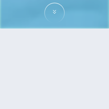
首頁
機票
三亞到宿霧的機票
搜尋由三亞飛往宿霧的廉價航班，單程票價低至
HKD2,177
單程
來回
SYX
CEB
HKD2,177
6h15min
21:15
14:45
轉機
搜尋
三亞 - 宿霧 | 08月31日 | 廈門航空