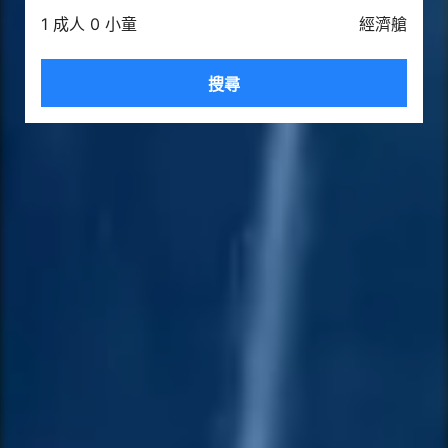
1 成人 0 小童
經濟艙
搜尋