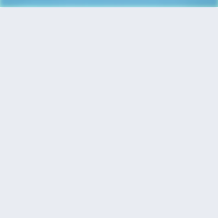
首頁
機票
卡加利到宿霧的機票
搜尋由卡加利飛往宿霧的廉價航班，單程票價低至
HKD4,839
單程
來回
YYC
CEB
19h10min
HKD4,839
23:30
18:25
轉機
搜尋
卡加利 - 宿霧 | 10月30日 | 加拿大西
捷
YYC
CEB
19h10min