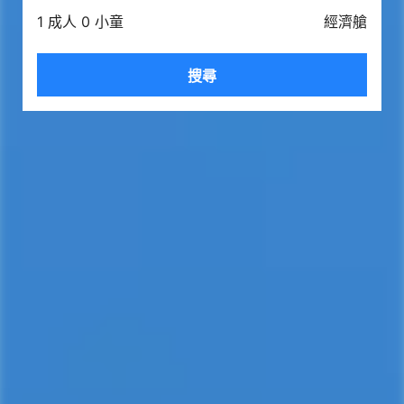
1 成人 0 小童
經濟艙
搜尋