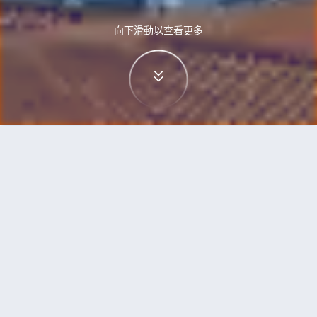
向下滑動以查看更多
首頁
機票
三亞到里斯本的機票
搜尋由三亞飛往里斯本的廉價航班
單程
來回
SYX
LIS
3h5min
13:00
14:00
直飛
檢查價格