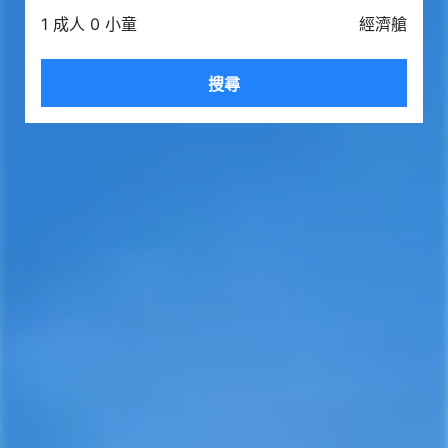
1 成人 0 小童
經濟艙
搜尋