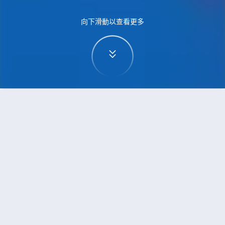
向下滑動以查看更多
首頁
機票
三亞到波爾圖的機票
搜尋由三亞飛往波爾圖的廉價航班
單程
來回
SYX
OPO
3h5min
13:00
14:00
直飛
檢查價格