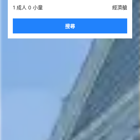
1 成人 0 小童
經濟艙
搜尋