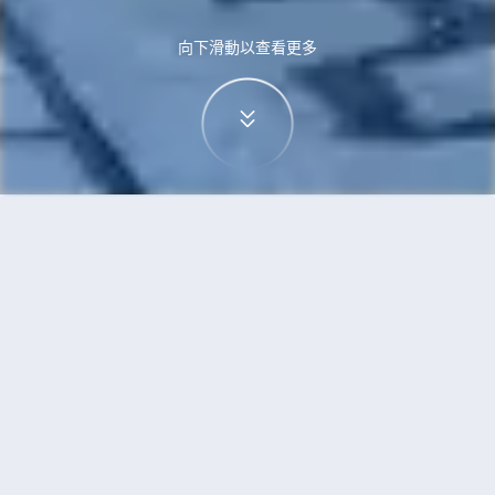
向下滑動以查看更多
首頁
機票
三亞到蒙特利爾的機票
搜尋由三亞飛往蒙特利爾的廉價航班
單程
來回
SYX
YMQ
3h5min
13:00
14:00
直飛
檢查價格