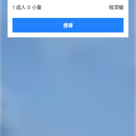
1 成人 0 小童
經濟艙
搜尋