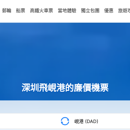
郵輪
船票
高鐵火車票
當地體驗
獨立包團
優惠
旅遊
深圳飛峴港的廉價機票