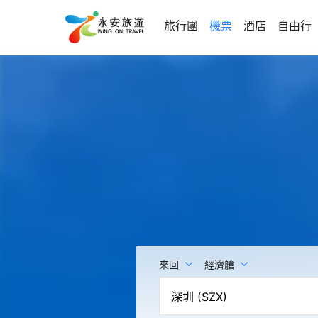
旅行團
機票
酒店
自由行
來回
經濟艙