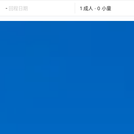
-
回程日期
1 成人 · 0 小童