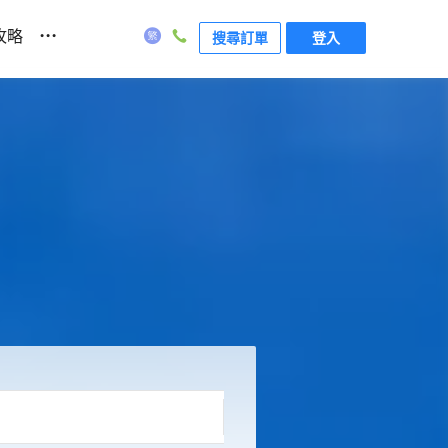
...
攻略
搜尋訂單
登入