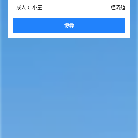
1 成人 0 小童
經濟艙
搜尋