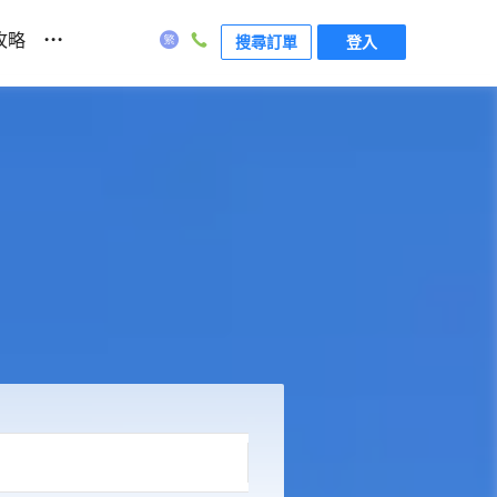
...
攻略
搜尋訂單
登入