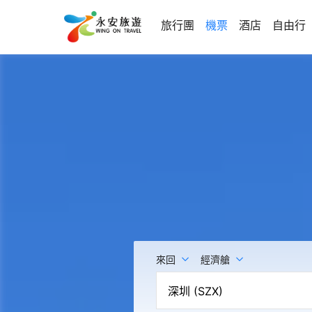
旅行團
機票
酒店
自由行
來回
經濟艙