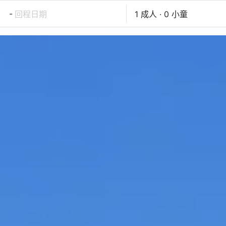
-
回程日期
1 成人 · 0 小童