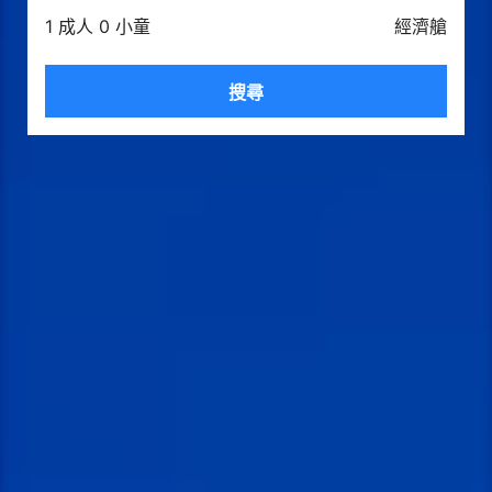
1 成人 0 小童
經濟艙
搜尋