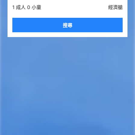
1 成人 0 小童
經濟艙
搜尋