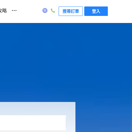
...
攻略
搜尋訂單
登入