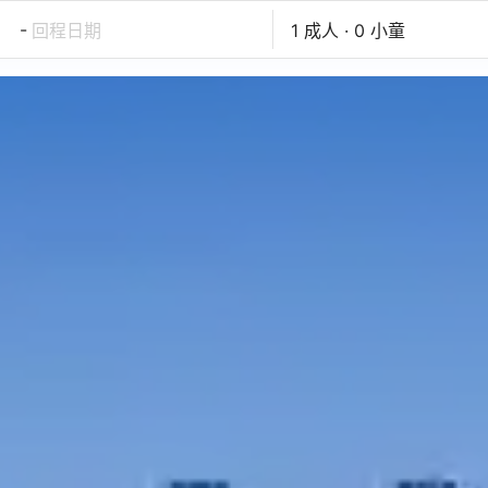
-
回程日期
1 成人 · 0 小童