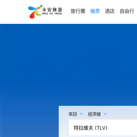
旅行團
機票
酒店
自由行
來回
經濟艙