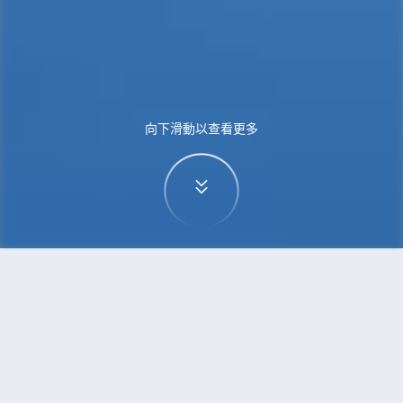
向下滑動以查看更多
首頁
機票
特拉維夫到都柏林的機票
搜尋由特拉維夫飛往都柏林的廉價航班，單程票價
低至HKD1,836