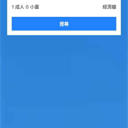
1 成人 0 小童
經濟艙
搜尋