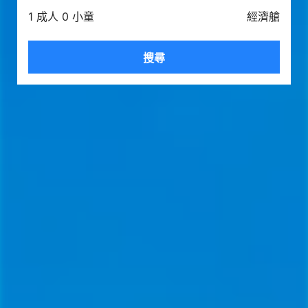
1 成人 0 小童
經濟艙
搜尋