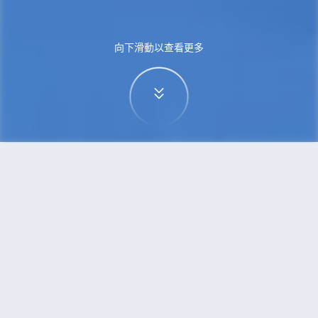
向下滑動以查看更多
首頁
機票
特拉維夫到哈爾濱的機票
搜尋由特拉維夫飛往哈爾濱的廉價航班
單程
來回
TLV
HRB
3h5min