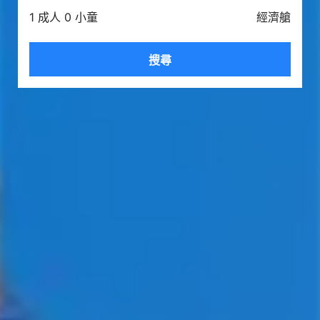
1 成人 0 小童
經濟艙
搜尋