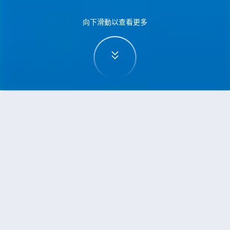
向下滑動以查看更多
首頁
機票
特拉維夫到昆明的機票
搜尋由特拉維夫飛往昆明的廉價航班
單程
來回
TLV
KMG
3h5min
13:00
14:00
直飛
檢查價格