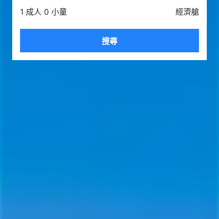
1 成人 0 小童
經濟艙
搜尋