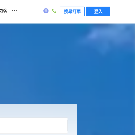
...
攻略
搜尋訂單
登入