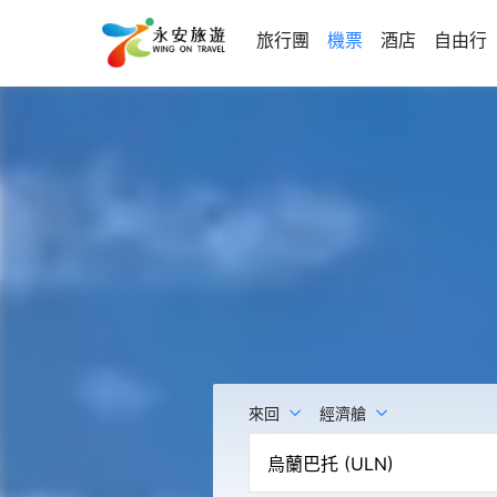
旅行團
機票
酒店
自由行
來回
經濟艙