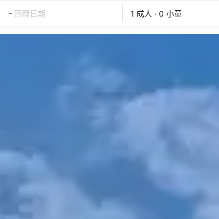
-
回程日期
1 成人 · 0 小童