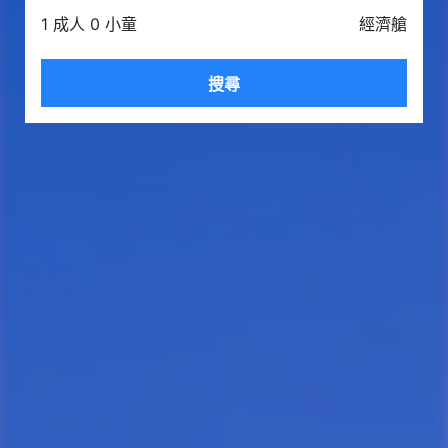
1 成人 0 小童
經濟艙
搜尋