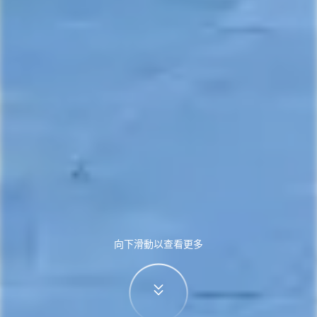
向下滑動以查看更多