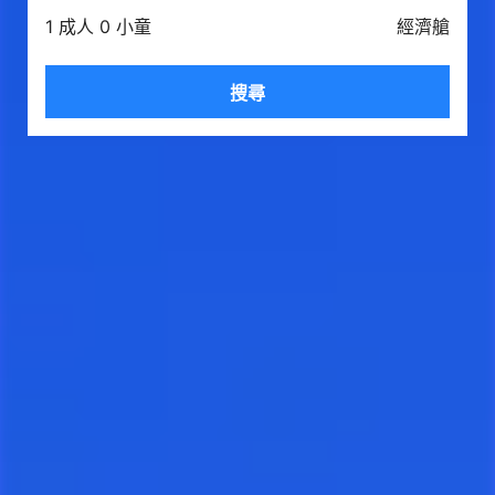
1 成人 0 小童
經濟艙
搜尋