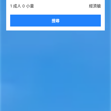
1 成人 0 小童
經濟艙
搜尋