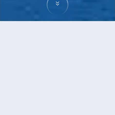
首頁
機票
烏蘭巴托到墨爾本的機票
搜尋由烏蘭巴托飛往墨爾本的廉價航班，單程票價
低至HKD5,301
單程
來回
UBN
MEL
13h30min
HKD5,301
12:55
11:15
轉機
搜尋
烏蘭巴托 - 墨爾本 | 09月09日 | 國泰
航空